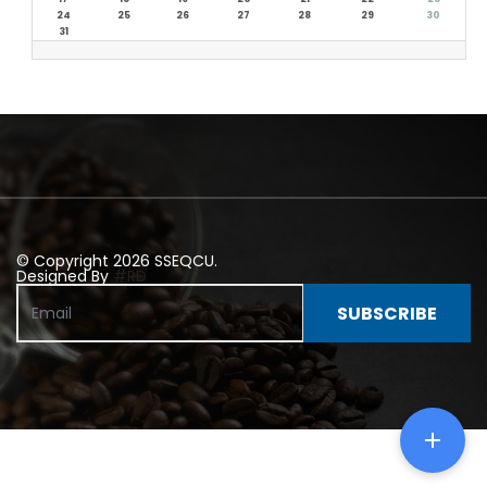
24
25
26
27
28
29
30
31
© Copyright 2026 SSEQCU.
Designed By
#RD
SUBSCRIBE
