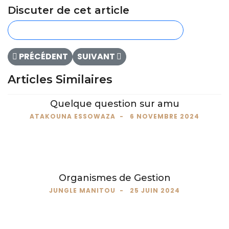
Discuter de cet article
CONNECTEZ-VOUS POUR COMMENTER
ARTICLE PRÉCÉDENT : QUELQUE QUESTION SUR AMU
ARTICLE SUIVANT : ORGANISMES DE
PRÉCÉDENT
SUIVANT
Articles Similaires
Quelque question sur amu
ATAKOUNA ESSOWAZA
6 NOVEMBRE 2024
Organismes de Gestion
JUNGLE MANITOU
25 JUIN 2024