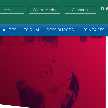
AMU
Centre Média
Géoportail
UALITÉS
FORUM
RESSOURCES
CONTACTS